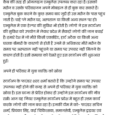
कैब की तरह ही ऑनलाइन एम्बुलेंस उपलब्ध करा रहा है। इसको
मरीज व उसके परिवारजन अपने मोबाइल से ही बुक कर सकते हैं।
एम्बुलेंस बुक करने के कुछ समय बाद जुड़ी ही उस मरीज के पास पहुंच
जाती है। चाहे प्ले मरीज घर, अस्पताल या किसी अन्य स्थल पर हो।
एम्बुलेंस में एक हेल्पर की सुविधा भी होती है। लोगों ने इस स्टार्टअप
की सुविधा को उपयोग में लेकर प्रदेश में सैकड़ों लोगों की जान बचाई
है। हमारे देश में जो मौतें किसी एक्सीडेंट, हार्ट अटैक या किसी अन्य
घातक बीमारी के कारणों से होती हैं उनमें से अधिकतर मौतें मरीज के
समय पर अस्पताल नहीं पहुंचने या समय पर उपचार नहीं मिलने के
कारण होती हैं। इसी समस्या को देखते हुए इस स्टार्टअप की शुरुआत
हुई।
अपने ही परिवार में युवा व्यक्ति को खोया
स्टार्टअप के फाउंडर शरद शर्मा बताते हैं कि उन्होंने समय पर उपचार
उपलब्ध नहीं होने की वजह से अपने ही परिवार में युवा व्यक्ति को
खोया है। इस घटना से प्रेरित होकर ही उन्होंने इस स्टार्टअप की नींव
रखी। आज यह नियर एम्बुलेंस स्टार्टअप प्रदेश में बहुत ही उत्तम कार्य
करके लोगों की जान बचा रहा है। इनकी टीम में को- फाउंडर सचिन
शर्मा, प्रियंका सिंह, कई चिकित्सक, समाजसेवी, एम्बुलेंस ड्राइवर एवं